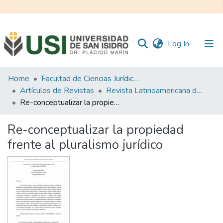
(current)
Log In
Communities
Home
Facultad de Ciencias Jurídicas y de la Administración
&
Artículos de Revistas
Revista Latinoamericana de Sociología Jurídica
Collections
Re-conceptualizar la propiedad frente al pluralismo jurídico
All of RI USI
Re-conceptualizar la propiedad
frente al pluralismo jurídico
Statistics