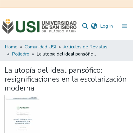
(current)
Log In
Communities
Home
Comunidad USI
Artículos de Revistas
&
Poliedro
La utopía del ideal pansófico: resignificaciones en la escolarización moderna
Collections
La utopía del ideal pansófico:
All of RI USI
resignificaciones en la escolarización
moderna
Statistics