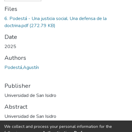
Files
6. Podestá - Una justicia social. Una defensa de la
doctrina.pdf
(272.79 KB)
Date
2025
Authors
Podestá,Agustín
Publisher
Universidad de San Isidro
Abstract
Universidad de San Isidro
We collect and process your personal information for the
URI