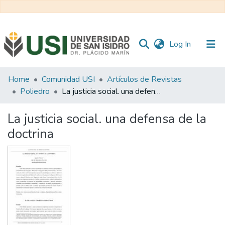
(current)
Log In
Communities
Home
Comunidad USI
Artículos de Revistas
&
Poliedro
La justicia social. una defensa de la doctrina
Collections
La justicia social. una defensa de la
All of RI USI
doctrina
Statistics