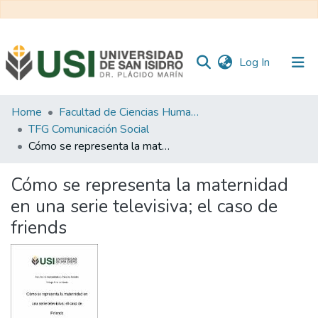
(current)
Log In
Communities
Home
Facultad de Ciencias Humanas y Sociales
&
TFG Comunicación Social
Collections
Cómo se representa la maternidad en una serie televisiva; el caso de friends
All of RI USI
Cómo se representa la maternidad
en una serie televisiva; el caso de
Statistics
friends