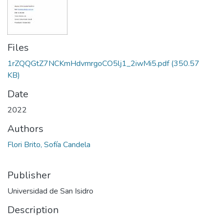
Files
1rZQQGtZ7NCKmHdvmrgoCO5lj1_2iwMi5.pdf
(350.57
KB)
Date
2022
Authors
Flori Brito, Sofía Candela
Publisher
Universidad de San Isidro
Description