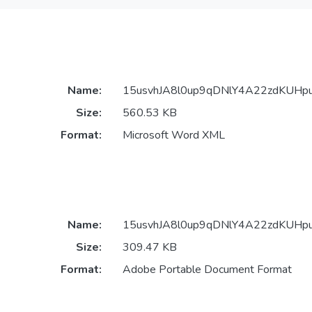
Name:
15usvhJA8l0up9qDNlY4A22zdKUHpu
Size:
560.53 KB
Format:
Microsoft Word XML
Name:
15usvhJA8l0up9qDNlY4A22zdKUHpu
Size:
309.47 KB
Format:
Adobe Portable Document Format