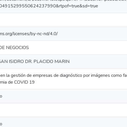
=104915299550624237990&rtpof=true&sd=true
ns.org/licenses/by-nc-nd/4.0/
DE NEGOCIOS
AN ISIDRO DR. PLACIDO MARIN
 en la gestión de empresas de diagnóstico por imágenes como facil
emia de COVID 19
do
do