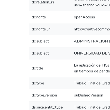
dc.relation.uri
usp=sharing&ouid
dc.rights
openAccess
dc.rights.uri
http://creativecommo
dc.subject
ADMINISTRACION 
dc.subject
UNIVERSIDAD DE S
La aplicación de TICs
dc.title
en tiempos de pand
dc.type
Trabajo Final de Gra
dc.type.version
publishedVersion
dspace.entity.type
Trabajo Final de Gra