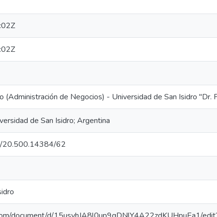
:02Z
:02Z
o (Administración de Negocios) - Universidad de San Isidro "Dr. 
versidad de San Isidro; Argentina
net/20.500.14384/62
sidro
e.com/document/d/15usvhJA8l0up9qDNlY4A22zdKUHpuEa1/edit