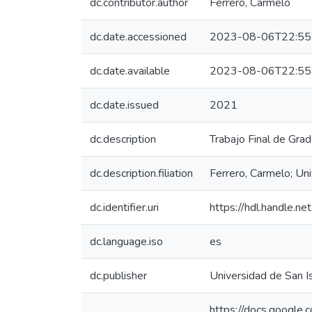
dc.contributor.author
Ferrero, Carmelo
dc.date.accessioned
2023-08-06T22:55
dc.date.available
2023-08-06T22:55
dc.date.issued
2021
dc.description
Trabajo Final de Grad
dc.description.filiation
Ferrero, Carmelo; Uni
dc.identifier.uri
https://hdl.handle.
dc.language.iso
es
dc.publisher
Universidad de San I
https://docs.googl