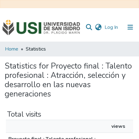
(current)
Log In
Communities
Home
Statistics
&
Collections
Statistics for Proyecto final : Talento
profesional : Atracción, selección y
All of RI USI
desarrollo en las nuevas
generaciones
Total visits
views