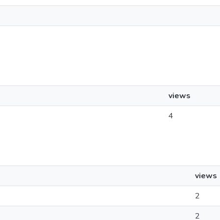
views
4
views
2
2