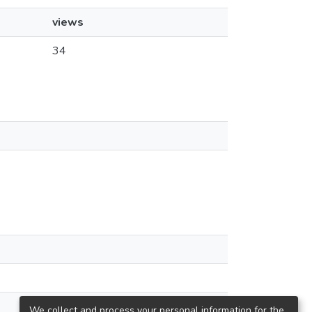
views
34
We collect and process your personal information for the