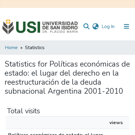
(current)
Log In
Communities
Home
Statistics
&
Collections
Statistics for Políticas económicas de
estado: el lugar del derecho en la
All of RI USI
reestructuración de la deuda
subnacional Argentina 2001-2010
Total visits
views