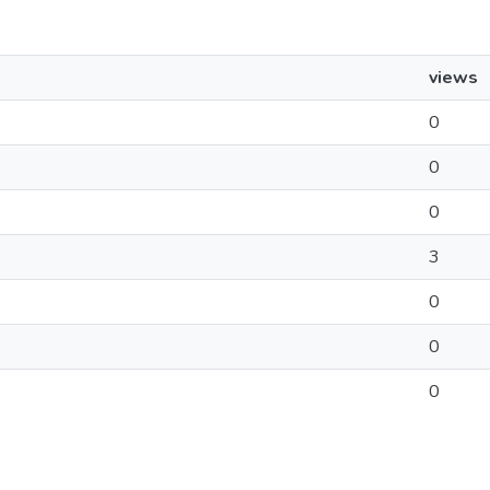
views
0
0
0
3
0
0
0