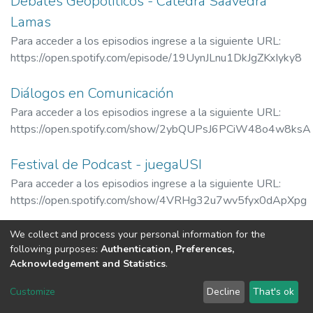
Debates Geopolíticos - Cátedra Saavedra
Lamas
Para acceder a los episodios ingrese a la siguiente URL:
https://open.spotify.com/episode/19UynJLnu1DkJgZKxIyky8
Diálogos en Comunicación
Para acceder a los episodios ingrese a la siguiente URL:
https://open.spotify.com/show/2ybQUPsJ6PCiW48o4w8ksA
Festival de Podcast - juegaUSI
Para acceder a los episodios ingrese a la siguiente URL:
https://open.spotify.com/show/4VRHg32u7wv5fyx0dApXpg
We collect and process your personal information for the
(current)
«
1
2
3
»
following purposes:
Authentication, Preferences,
Acknowledgement and Statistics
.
RI USI
Customize
Decline
That's ok
Cookie settings
Send Feedback