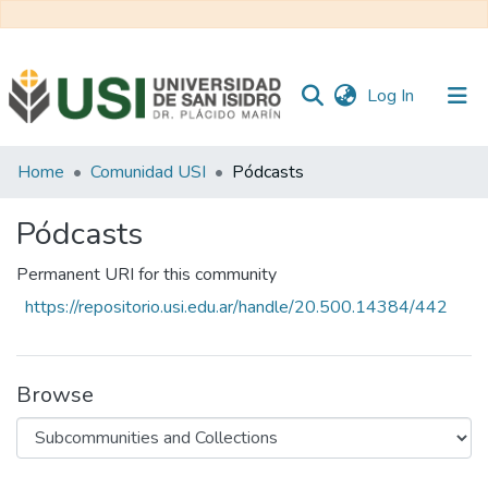
(current)
Log In
Communities
Home
Comunidad USI
Pódcasts
&
Collections
Pódcasts
All of RI USI
Permanent URI for this community
https://repositorio.usi.edu.ar/handle/20.500.14384/442
Statistics
Browse