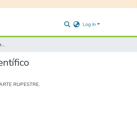
Log In
Recorrido metodológico en la construcción del objeto científico
ntífico
ARTE RUPESTRE
,