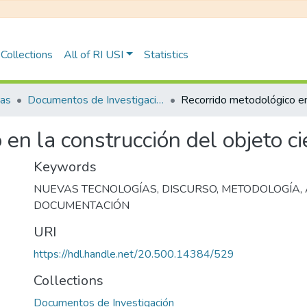
Collections
All of RI USI
Statistics
tas
Documentos de Investigación
en la construcción del objeto cie
Keywords
NUEVAS TECNOLOGÍAS
,
DISCURSO
,
METODOLOGÍA
,
DOCUMENTACIÓN
URI
https://hdl.handle.net/20.500.14384/529
Collections
Documentos de Investigación