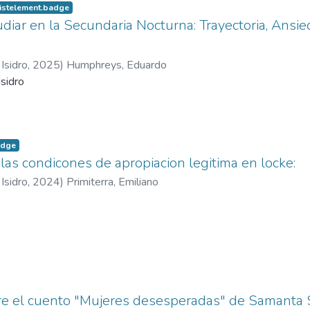
listelement.badge
tudiar en la Secundaria Nocturna: Trayectoria, Ans
Isidro
,
2025
)
Humphreys, Eduardo
sidro
adge
las condicones de apropiacion legitima en locke:
Isidro
,
2024
)
Primiterra, Emiliano
re el cuento "Mujeres desesperadas" de Samanta 