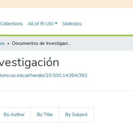
Collections
All of RI USI
Statistics
tas
Documentos de Investigación
vestigación
sitorio.usi.edu.ar/handle/20.500.14384/382
By Author
By Title
By Subject