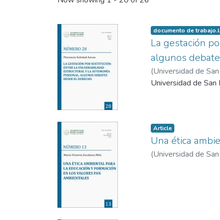
Recent Submissions
Now showing
1 - 20 of 26
documento de trabajo.
La gestación por
algunos debate
(
Universidad de San 
Universidad de San I
Article
Una ética ambie
(
Universidad de San 