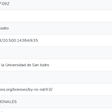
7:09Z
sidro
.net/20.500.14384/635
e la Universidad de San Isidro
ons.org/licenses/by-nc-nd/4.0/
IONALES