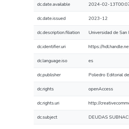
dc.date.available
2024-02-13T00:0
dc.date.issued
2023-12
dc.description.filiation
Universidad de San I
dc.identifier.uri
https://hdl.handle
dc.language.iso
es
dc.publisher
Poliedro Editorial d
dc.rights
openAccess
dc.rights.uri
http://creativecomm
dc.subject
DEUDAS SUBNAC