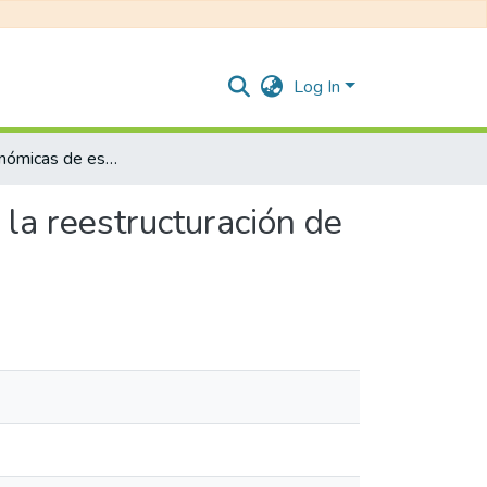
Log In
Políticas económicas de estado: el lugar del derecho en la reestructuración de la deuda subnacional Argentina 2001-2010
 la reestructuración de