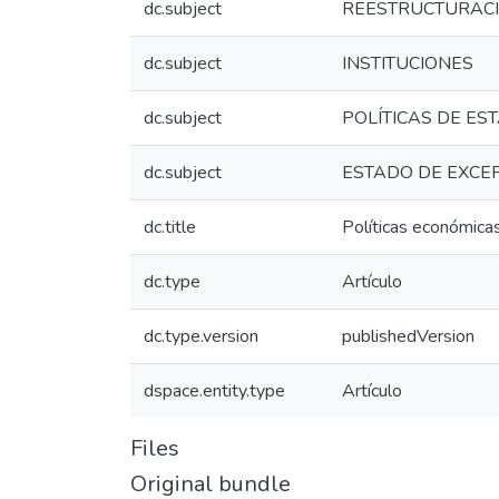
dc.subject
REESTRUCTURAC
dc.subject
INSTITUCIONES
dc.subject
POLÍTICAS DE ES
dc.subject
ESTADO DE EXCE
dc.title
Políticas económica
dc.type
Artículo
dc.type.version
publishedVersion
dspace.entity.type
Artículo
Files
Original bundle