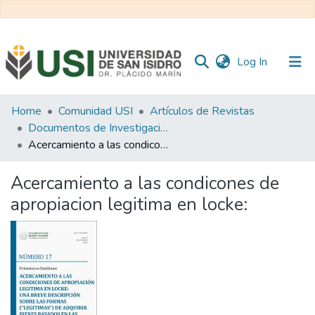
(current)
Log In
Communities
Home
Comunidad USI
Artículos de Revistas
&
Documentos de Investigación
Collections
Acercamiento a las condicones de apropiacion legitima en locke:
All of RI USI
Acercamiento a las condicones de
apropiacion legitima en locke:
Statistics