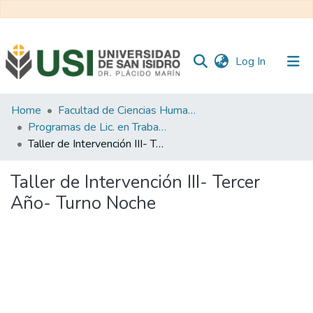
(current)
Log In
Communities
Home
Facultad de Ciencias Humanas y Sociales
&
Programas de Lic. en Trabajo Social
Collections
Taller de Intervención III- Tercer Año- Turno Noche
All of RI USI
Taller de Intervención III- Tercer
Año- Turno Noche
Statistics