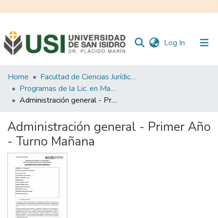
(current)
Log In
Communities
Home
Facultad de Ciencias Jurídicas y de la Administración
&
Programas de la Lic. en Marketing
Collections
Administración general - Primer Año - Turno Mañana
All of RI USI
Administración general - Primer Año
- Turno Mañana
Statistics