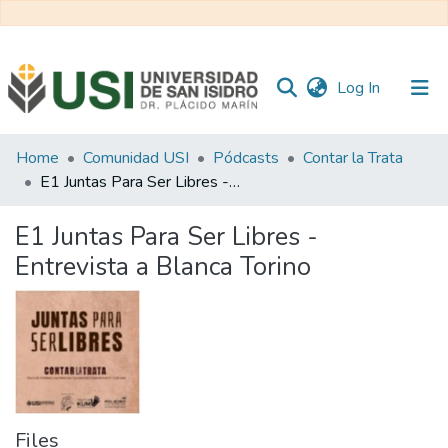
(current)
Log In
Communities
Home
Comunidad USI
Pódcasts
Contar la Trata
&
E1 Juntas Para Ser Libres - Entrevista a Blanca Torino
Collections
E1 Juntas Para Ser Libres -
All of RI USI
Entrevista a Blanca Torino
Statistics
Files