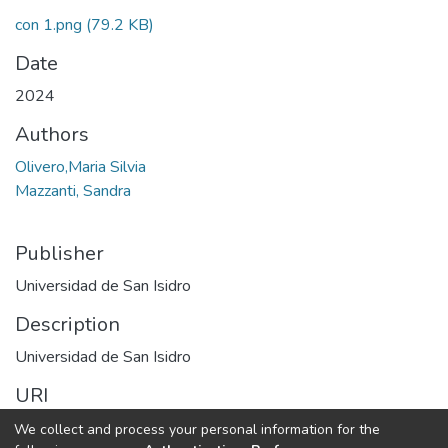
con 1.png
(79.2 KB)
Date
2024
Authors
Olivero,Maria Silvia
Mazzanti, Sandra
Publisher
Universidad de San Isidro
Description
Universidad de San Isidro
URI
https://hdl.handle.net/20.500.14384/710
We collect and process your personal information for the