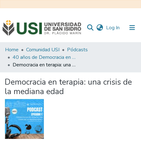
(current)
Log In
Communities
Home
Comunidad USI
Pódcasts
&
40 años de Democracia en Argentina
Collections
Democracia en terapia: una crisis de la mediana edad
All of RI USI
Democracia en terapia: una crisis de
la mediana edad
Statistics