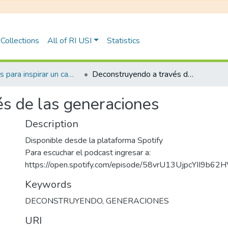
Collections
All of RI USI
Statistics
Charlas para inspirar un cambio
Deconstruyendo a través de las generaciones
s de las generaciones
Description
Disponible desde la plataforma Spotify
Para escuchar el podcast ingresar a:
https://open.spotify.com/episode/58vrU13UjpcYII9b62
Keywords
DECONSTRUYENDO
,
GENERACIONES
URI