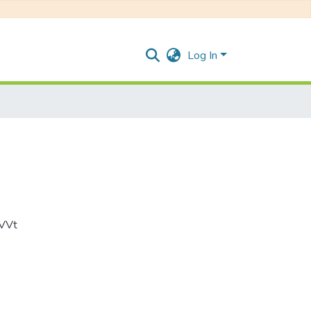
Log In
HVVt