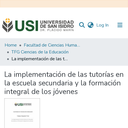
(current)
Log In
Communities
Home
Facultad de Ciencias Humanas y Sociales
&
TFG Ciencias de la Educación
Collections
La implementación de las tutorías en la escuela secundaria y la formación integral de los jóvenes
All of RI USI
La implementación de las tutorías en
la escuela secundaria y la formación
Statistics
integral de los jóvenes